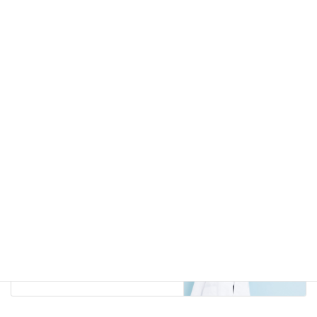
コメントを投稿するには
ログイン
してください。
アロマセラピーのお役立ち情報
前の記事
エッセンシャルオイルの簡単な
活用方法
2022年06月08日
アロマセラピーのお役立ち情報
次の記事
アロマディフューザーの選び
方 ～メリット、デメリットの
まとめ
2022年07月02日